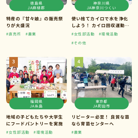
徳島県
神奈川県
JA麻植郡
JA神奈川つくい
特産の『甘々娘』の販売祭
使い捨てカイロで水を浄化
りが大盛況
しよう！ カイロ回収運動ス
タート
#直売所
#農業
#女性部活動
#環境活動
#その他
福岡県
東京都
JA糸島
JA町田市
地域の子どもたちや大学生
リピーター必至！ 良質な苗
にフードパントリーを実施
なら育苗センターへ
#女性部活動
#環境活動
#農業