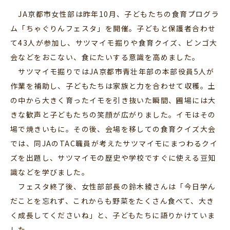
JA京都市女性部は昨年10月、子どもたちの食育プログラ
ム「ちゃぐりんフェスタ」を開催。子どもと保護者合わせ
て43人が参加し、サツマイモ掘りや食育クイズ、ビンゴ大
会などをおこない、食にたいする意識を高めました。
サツマイモ掘りではJA京都市青壮年部の本部役員5人が
作業を補助し、子どもたちは家族と力を合わせて収穫。土
の中から大きく育ったイモを引き抜いた瞬間、圃場には大
きな歓声と子どもたちの笑顔が広がりました。イモはその
場で焼きいもに。その後、会場を移しての食育クイズ大会
では、同JAのTAC職員が考えたサツマイモにまつわるクイ
ズを出題し、サツマイモの歴史や学校ですぐに使える豆知
識などを学びました。
フェスタ終了後、女性部部長の鈴木綾さんは「今日学ん
だことを忘れず、これからも野菜をたくさん食べて、大き
く成長してくださいね」と、子どもたちに語りかけていま
した。