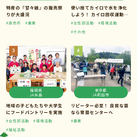
特産の『甘々娘』の販売祭
使い捨てカイロで水を浄化
りが大盛況
しよう！ カイロ回収運動ス
タート
#直売所
#農業
#女性部活動
#環境活動
#その他
福岡県
東京都
JA糸島
JA町田市
地域の子どもたちや大学生
リピーター必至！ 良質な苗
にフードパントリーを実施
なら育苗センターへ
#女性部活動
#環境活動
#農業
#福祉活動