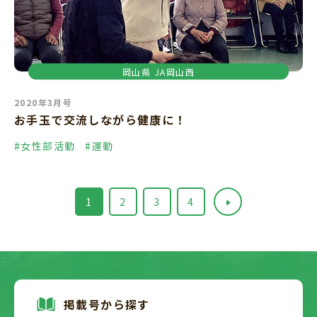
岡山県
JA岡山西
2020年3月号
お手玉で交流しながら健康に！
#女性部活動
#運動
1
2
3
4
»
掲載号から探す