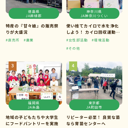
徳島県
神奈川県
JA麻植郡
JA神奈川つくい
特産の『甘々娘』の販売祭
使い捨てカイロで水を浄化
りが大盛況
しよう！ カイロ回収運動ス
タート
#直売所
#農業
#女性部活動
#環境活動
#その他
福岡県
東京都
JA糸島
JA町田市
地域の子どもたちや大学生
リピーター必至！ 良質な苗
にフードパントリーを実施
なら育苗センターへ