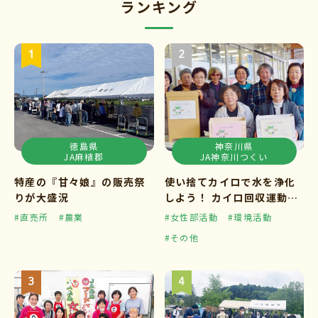
ランキング
徳島県
神奈川県
JA麻植郡
JA神奈川つくい
特産の『甘々娘』の販売祭
使い捨てカイロで水を浄化
りが大盛況
しよう！ カイロ回収運動ス
タート
#直売所
#農業
#女性部活動
#環境活動
#その他