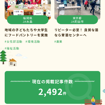
福岡県
東京都
JA糸島
JA町田市
地域の子どもたちや大学生
リピーター必至！ 良質な苗
にフードパントリーを実施
なら育苗センターへ
#女性部活動
#環境活動
#農業
#福祉活動
現在の掲載記事件数
2,492
件