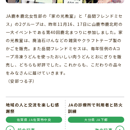
JA鹿本鹿北女性部の「家の光教室」と「岳間フレンドミセ
ス」の2グループは、昨年11月16、17日に山鹿市鹿北町の
一大イベントである第40回鹿北まつりに参加しました。家
の光教室は、廃油石けんなどの雑貨やクラフトテープ製の
かごを販売。また岳間フレンドミセスは、毎年恒例のAコ
ープ冷凍うどんを使ったおいしい肉うどんとおにぎりを販
売し、どちらも好評でした。これからも、こだわりの品々
をみなさんに届けていきます。
（安部つる子）
地域の人と交流を楽しむ感
JAの診療所で利用者と防火
謝祭
訓練
佐賀県 JA佐賀市中央
大分県 JA下郷