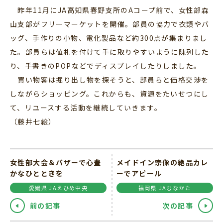
昨年11月にJA高知県春野支所のAコープ前で、女性部森
山支部がフリーマーケットを開催。部員の協力で衣類やバ
ッグ、手作りの小物、電化製品など約300点が集まりまし
た。部員らは値札を付けて手に取りやすいように陳列した
り、手書きのPOPなどでディスプレイしたりしました。
買い物客は掘り出し物を探そうと、部員らと価格交渉を
しながらショッピング。これからも、資源をたいせつにし
て、リユースする活動を継続していきます。
（藤井七絵）
女性部大会＆バザーで心豊
メイドイン宗像の絶品カレ
かなひとときを
ーでアピール
愛媛県 JAえひめ中央
福岡県 JAむなかた
前の記事
次の記事