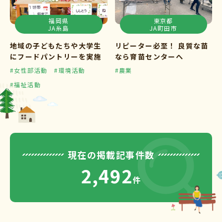
福岡県
東京都
JA糸島
JA町田市
地域の子どもたちや大学生
リピーター必至！ 良質な苗
にフードパントリーを実施
なら育苗センターへ
#女性部活動
#環境活動
#農業
#福祉活動
現在の掲載記事件数
2,492
件