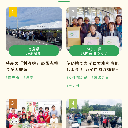
徳島県
神奈川県
JA麻植郡
JA神奈川つくい
特産の『甘々娘』の販売祭
使い捨てカイロで水を浄化
りが大盛況
しよう！ カイロ回収運動ス
タート
#直売所
#農業
#女性部活動
#環境活動
#その他