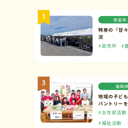
徳島県
特産の『甘
況
#直売所
#
福岡
地域の子ど
パントリー
#女性部活動
#福祉活動