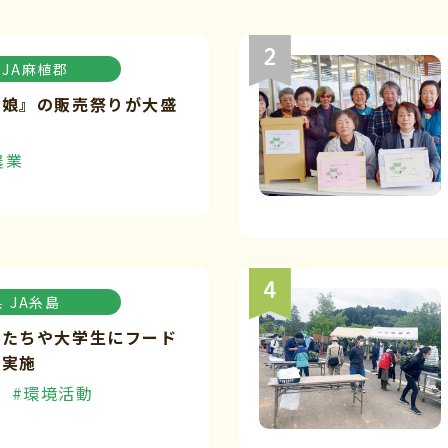
JA麻植郡
々娘』の販売祭りが大盛
農業
県
JA糸島
もたちや大学生にフード
を実施
#環境活動