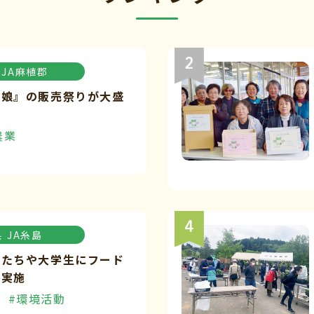
JA麻植郡
々娘』の販売祭りが大盛
農業
県
JA糸島
もたちや大学生にフード
を実施
#環境活動