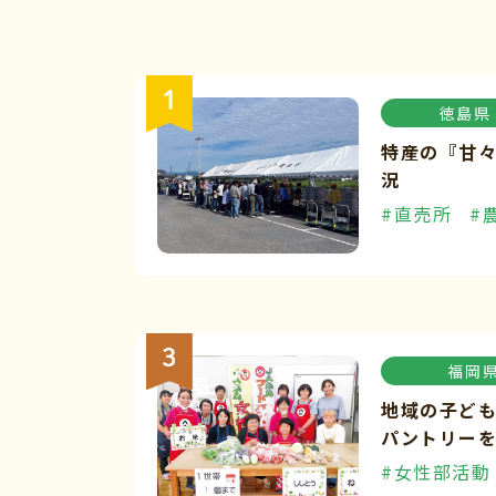
徳島県
特産の『甘
況
#直売所
#
福岡
地域の子ど
パントリー
#女性部活動