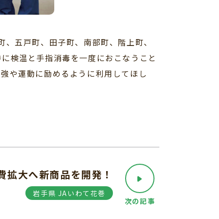
町、五戸町、田子町、南部町、階上町、
時に検温と手指消毒を一度におこなうこと
勉強や運動に励めるように利用してほし
費拡大へ新商品を開発！
岩手県 JAいわて花巻
次の記事