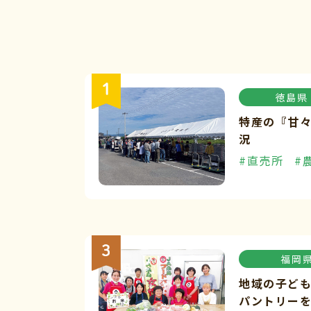
徳島県
特産の『甘
況
#直売所
#
福岡
地域の子ど
パントリー