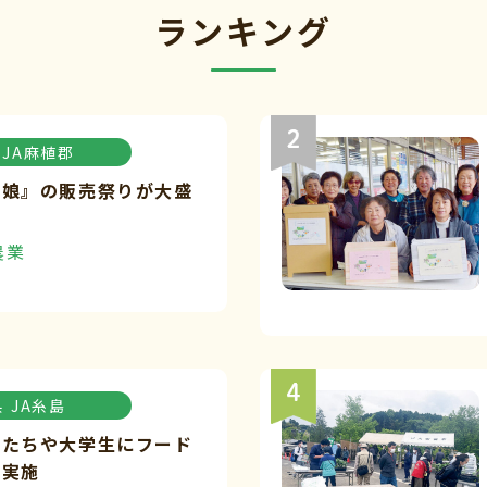
ランキング
JA麻植郡
々娘』の販売祭りが大盛
農業
県
JA糸島
もたちや大学生にフード
を実施