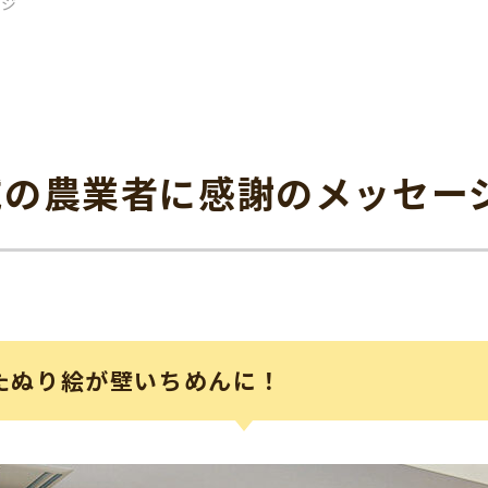
ージ
域の農業者に感謝のメッセー
たぬり絵が壁いちめんに！