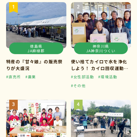
徳島県
神奈川県
JA麻植郡
JA神奈川つくい
特産の『甘々娘』の販売祭
使い捨てカイロで水を浄化
りが大盛況
しよう！ カイロ回収運動ス
タート
#直売所
#農業
#女性部活動
#環境活動
#その他