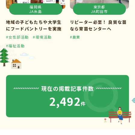
福岡県
東京都
JA糸島
JA町田市
地域の子どもたちや大学生
リピーター必至！ 良質な苗
にフードパントリーを実施
なら育苗センターへ
#女性部活動
#環境活動
#農業
#福祉活動
現在の掲載記事件数
2,492
件