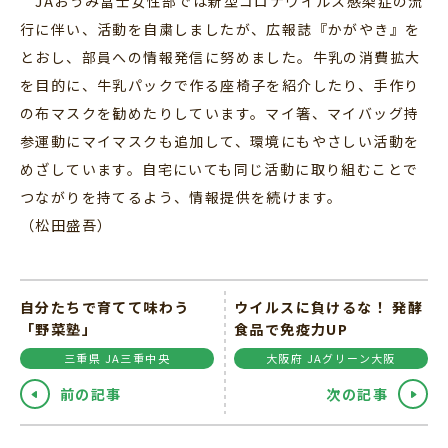
JAおうみ冨士女性部では新型コロナウイルス感染症の流
行に伴い、活動を自粛しましたが、広報誌『かがやき』を
とおし、部員への情報発信に努めました。牛乳の消費拡大
を目的に、牛乳パックで作る座椅子を紹介したり、手作り
の布マスクを勧めたりしています。マイ箸、マイバッグ持
参運動にマイマスクも追加して、環境にもやさしい活動を
めざしています。自宅にいても同じ活動に取り組むことで
つながりを持てるよう、情報提供を続けます。
（松田盛吾）
自分たちで育てて味わう
ウイルスに負けるな！ 発酵
「野菜塾」
食品で免疫力UP
三重県 JA三重中央
大阪府 JAグリーン大阪
前の記事
次の記事