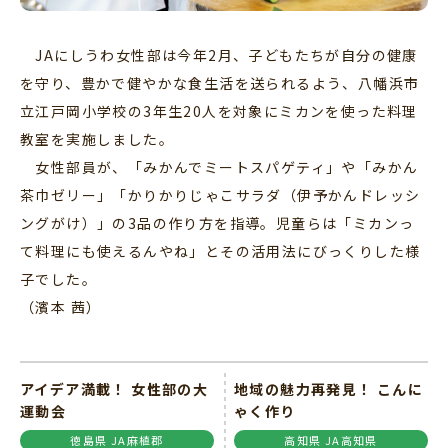
JAにしうわ女性部は今年2月、子どもたちが自分の健康
を守り、豊かで健やかな食生活を送られるよう、八幡浜市
立江戸岡小学校の3年生20人を対象にミカンを使った料理
教室を実施しました。
女性部員が、「みかんでミートスパゲティ」や「みかん
茶巾ゼリー」「かりかりじゃこサラダ（伊予かんドレッシ
ングがけ）」の3品の作り方を指導。児童らは「ミカンっ
て料理にも使えるんやね」とその活用法にびっくりした様
子でした。
（濱本 茜）
アイデア満載！ 女性部の大
地域の魅力再発見！ こんに
運動会
ゃく作り
徳島県 JA麻植郡
高知県 JA高知県