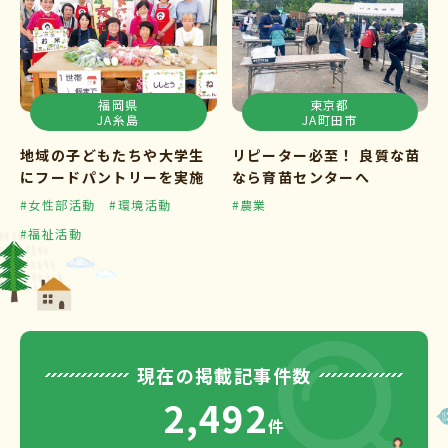
福岡県
東京都
JA糸島
JA町田市
地域の子どもたちや大学生
リピーター必至！ 良質な苗
にフードパントリーを実施
なら育苗センターへ
#女性部活動
#環境活動
#農業
#福祉活動
現在の掲載記事件数
2,492
件