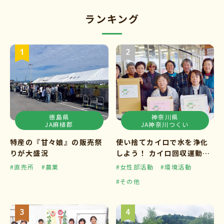
ランキング
徳島県
神奈川県
JA麻植郡
JA神奈川つくい
特産の『甘々娘』の販売祭
使い捨てカイロで水を浄化
りが大盛況
しよう！ カイロ回収運動ス
タート
#直売所
#農業
#女性部活動
#環境活動
#その他