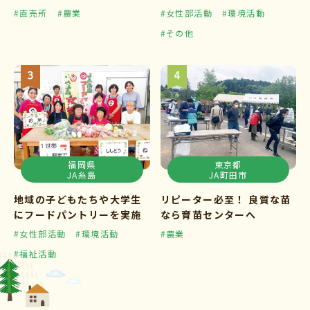
タート
#直売所
#農業
#女性部活動
#環境活動
#その他
福岡県
東京都
JA糸島
JA町田市
地域の子どもたちや大学生
リピーター必至！ 良質な苗
にフードパントリーを実施
なら育苗センターへ
#女性部活動
#環境活動
#農業
#福祉活動