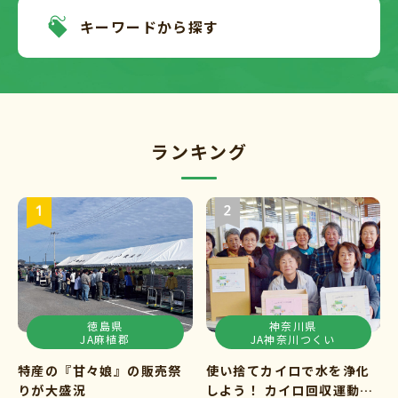
キーワードから探す
ランキング
徳島県
神奈川県
JA麻植郡
JA神奈川つくい
特産の『甘々娘』の販売祭
使い捨てカイロで水を浄化
りが大盛況
しよう！ カイロ回収運動ス