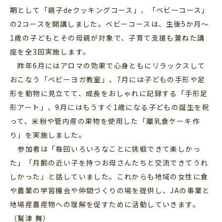
期として「親子deクッキングコース」、「ベビーコース」
の2コースを開講しました。ベビーコースは、生後5か月～
1歳の子どもとその母親が対象で、子育て支援も兼ねた講
座を全3回実施します。
昨年6月にはアロマの効果で心身ともにリラックスして
おこなう「ベビーヨガ教室」、7月には子どもの手形や足
形を動物に見立てて、成長をおしゃれに記録する「手形足
形アート」、9月にはもうすぐ1歳になる子どもの誕生を祝
って、米粉や管内産の果物を使用した「離乳食ケーキ作
り」を実施しました。
参加者は「毎回いろいろなことに挑戦できて楽しかっ
た」「月齢の近い子を持つお母さんたちと交流できてうれ
しかった」と話していました。これからも地域の女性に食
や農業の学習機会や仲間づくりの場を提供し、JAの事業と
地場産農産物への理解を促すために活動していきます。
（鷲津 舞）