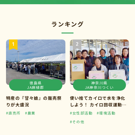
ランキング
徳島県
神奈川県
JA麻植郡
JA神奈川つくい
特産の『甘々娘』の販売祭
使い捨てカイロで水を浄化
りが大盛況
しよう！ カイロ回収運動ス
タート
#直売所
#農業
#女性部活動
#環境活動
#その他