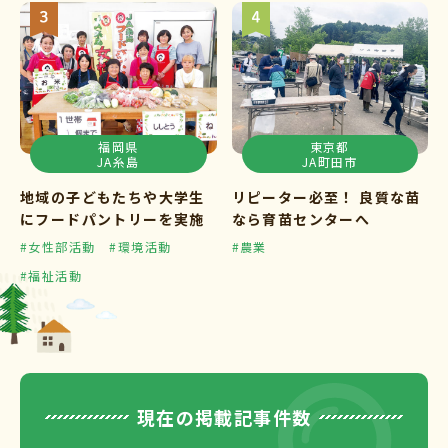
福岡県
東京都
JA糸島
JA町田市
地域の子どもたちや大学生
リピーター必至！ 良質な苗
にフードパントリーを実施
なら育苗センターへ
#女性部活動
#環境活動
#農業
#福祉活動
現在の掲載記事件数