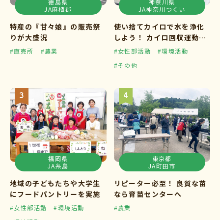
徳島県
神奈川県
JA麻植郡
JA神奈川つくい
特産の『甘々娘』の販売祭
使い捨てカイロで水を浄化
りが大盛況
しよう！ カイロ回収運動ス
タート
#直売所
#農業
#女性部活動
#環境活動
#その他
福岡県
東京都
JA糸島
JA町田市
地域の子どもたちや大学生
リピーター必至！ 良質な苗
にフードパントリーを実施
なら育苗センターへ
#女性部活動
#環境活動
#農業