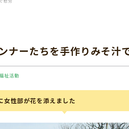
で慰労
ンナーたちを手作りみそ汁
#福祉活動
会に女性部が花を添えました