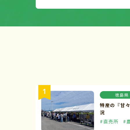
徳島県
特産の『甘
況
#直売所
#