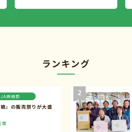
ランキング
JA麻植郡
々娘』の販売祭りが大盛
農業