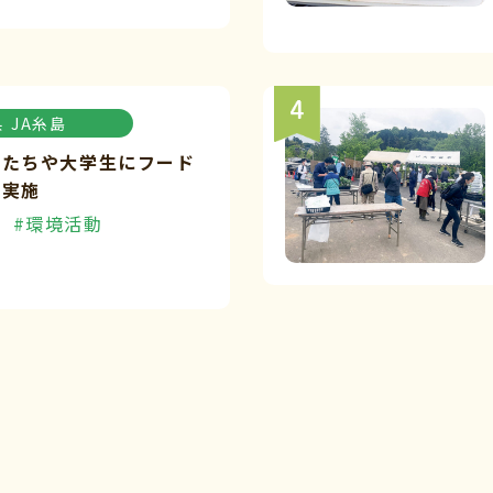
県
JA糸島
もたちや大学生にフード
を実施
#環境活動