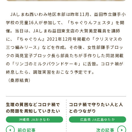
JAしまね西いわみ地区本部は昨年11月、益田市立鎌手小
学校の児童16人が参加して、「ちゃぐりんフェスタ」を開
催。当日は、JAしまね益田東支店の大賀美里職員を講師
に、『ちゃぐりん』2021年12月号掲載の「クリスマスの
三つ編みリース」などを作成。その後、女性部鎌手ブロッ
クの両見宣子ブロック長ら部員たちが手作りした同誌掲載
の「リンゴのミルクパウンドケーキ」に舌鼓。コロナ禍が
終息したら、調理実習をおこなう予定です。
（桑原結貴）
生理の貧困などコロナ禍で
コロナ禍で守りたい人と人
の問題を周知していきたい
とのつながり
沖縄県 JAおきなわ
広島県 JA広島ゆたか
前の記事
次の記事