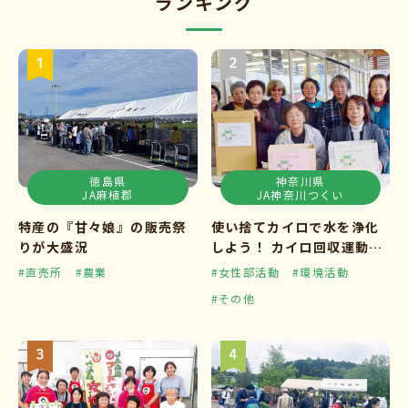
ランキング
徳島県
神奈川県
JA麻植郡
JA神奈川つくい
特産の『甘々娘』の販売祭
使い捨てカイロで水を浄化
りが大盛況
しよう！ カイロ回収運動ス
タート
#直売所
#農業
#女性部活動
#環境活動
#その他