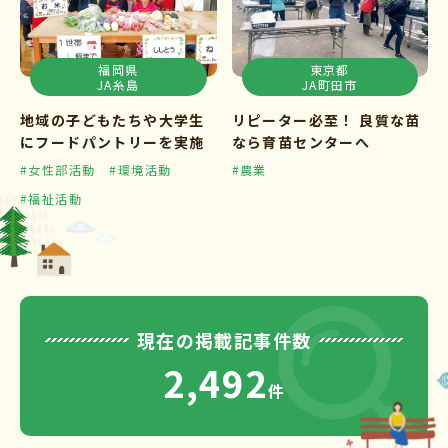
福岡県
東京都
JA糸島
JA町田市
地域の子どもたちや大学生
リピーター必至！ 良質な苗
にフードパントリーを実施
なら育苗センターへ
#女性部活動
#環境活動
#農業
#福祉活動
現在の掲載記事件数
2,492
件