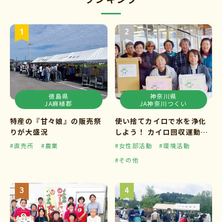
徳島県
神奈川県
JA麻植郡
JA神奈川つくい
特産の『甘々娘』の販売祭
使い捨てカイロで水を浄化
りが大盛況
しよう！ カイロ回収運動ス
タート
#直売所
#農業
#女性部活動
#環境活動
#その他