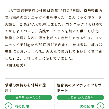
JA京都網野支店女性部は昨年12月の2日間、京丹後市内
で地場産のコンニャクイモを使った「こんにゃく作り」を
実施し、部員24人が挑戦しました。コンニャクイモはゆで
てからよくつぶし、炭酸ナトリウムを加えて手早く形成。
沸騰した湯に入れ、浮き上がってきたらできあがり。コン
ニャクイモ1kgから20個ほどできます。参加者は「練れば
練るほどおいしくなる。みんなで協力しておいしくできま
した」と、うれしそうに話していました。
（堀江明美）
感謝の気持ちを地域に還
組合員のスマホライフをサ
元！
ポート
三重県 JAみえなか
大阪府 JA大阪泉州
前の記事
次の記事