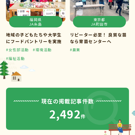
福岡県
東京都
JA糸島
JA町田市
地域の子どもたちや大学生
リピーター必至！ 良質な苗
にフードパントリーを実施
なら育苗センターへ
#女性部活動
#環境活動
#農業
#福祉活動
現在の掲載記事件数
2,492
件