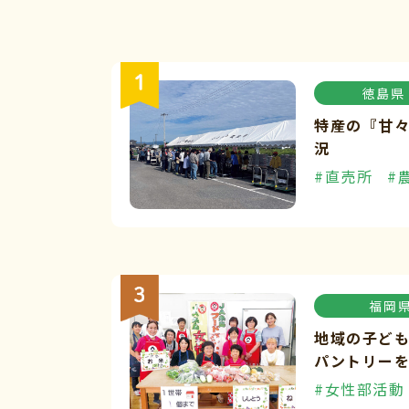
徳島県
特産の『甘
況
#直売所
#
福岡
地域の子ど
パントリー
#女性部活動