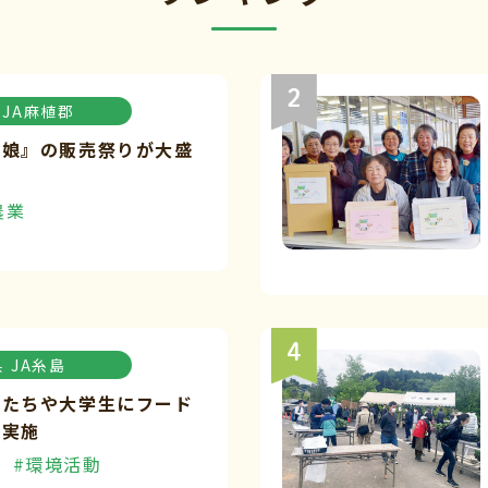
JA麻植郡
々娘』の販売祭りが大盛
農業
県
JA糸島
もたちや大学生にフード
を実施
#環境活動