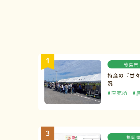
徳島県
特産の『甘
況
#直売所
#
福岡