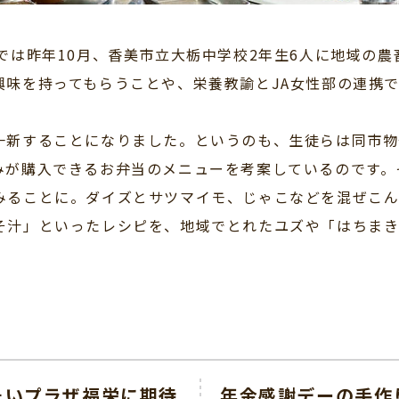
では昨年10月、香美市立大栃中学校2年生6人に地域の
興味を持ってもらうことや、栄養教諭とJA女性部の連携
新することになりました。というのも、生徒らは同市物
みが購入できるお弁当のメニューを考案しているのです。
みることに。ダイズとサツマイモ、じゃこなどを混ぜこ
そ汁」といったレシピを、地域でとれたユズや「はちま
そいプラザ福栄に期待
年金感謝デーの手作