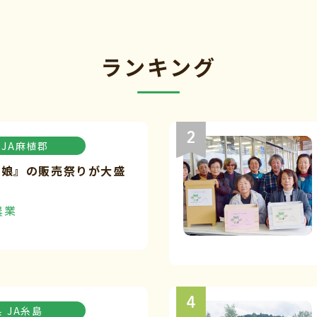
ランキング
JA麻植郡
々娘』の販売祭りが大盛
農業
県
JA糸島