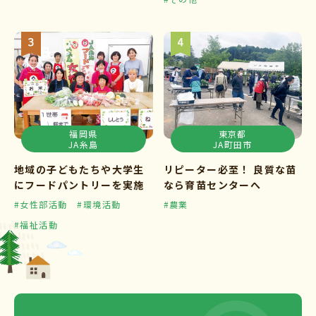
福岡県
東京都
JA糸島
JA町田市
地域の子どもたちや大学生
リピーター必至！ 良質な苗
にフードパントリーを実施
なら育苗センターへ
#女性部活動
#環境活動
#農業
#福祉活動