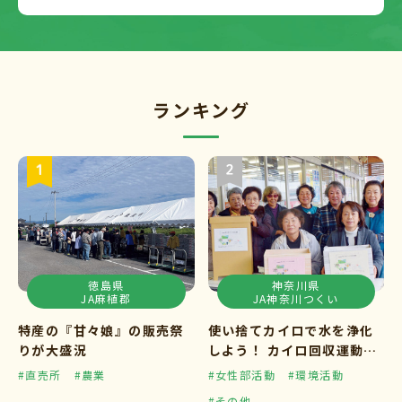
ランキング
徳島県
神奈川県
JA麻植郡
JA神奈川つくい
特産の『甘々娘』の販売祭
使い捨てカイロで水を浄化
りが大盛況
しよう！ カイロ回収運動ス
タート
#直売所
#農業
#女性部活動
#環境活動
#その他