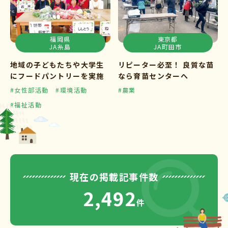
福岡県
東京都
JA糸島
JA町田市
地域の子どもたちや大学生
リピーター必至！ 良質な苗
にフードパントリーを実施
なら育苗センターへ
#女性部活動
#環境活動
#農業
#福祉活動
現在の掲載記事件数
2,492
件