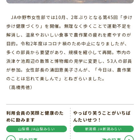
JA中野市女性部では10月、2年ぶりとなる第45回「歩け
歩け健康づくり」を開催。無理なく歩くことで運動不足を
解消し、温泉やおいしい食事で農作業の疲れを癒やすのが
目的。令和2年度はコロナ禍のため中止になりましたが、
多くの部員から要望があり、規模を縮小して再開。市内の
浜津ケ池周辺の散策と博物館の見学に変更し、53人の部員
が参加。女性部長の涌田恵美子さんが、「今日は、農作業
のことは忘れて楽しんで」とねぎらいました。
（高橋秀徳）
利用会員の笑顔と健康のた
やっぱり笑うことがいちば
めに励みます
んたいせつ！
山梨県 JA山梨みらい
新潟県 JA新潟みらい