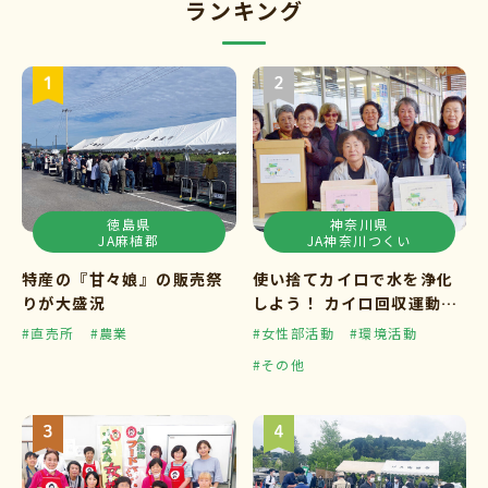
ランキング
徳島県
神奈川県
JA麻植郡
JA神奈川つくい
特産の『甘々娘』の販売祭
使い捨てカイロで水を浄化
りが大盛況
しよう！ カイロ回収運動ス
タート
#直売所
#農業
#女性部活動
#環境活動
#その他