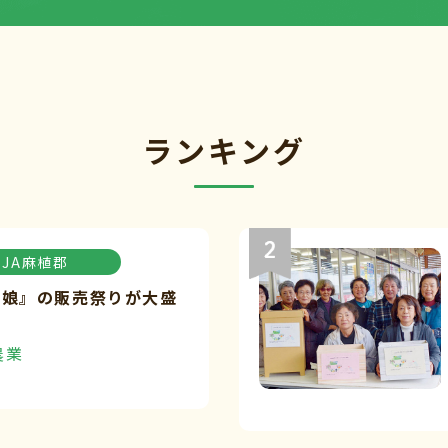
ランキング
JA麻植郡
々娘』の販売祭りが大盛
農業