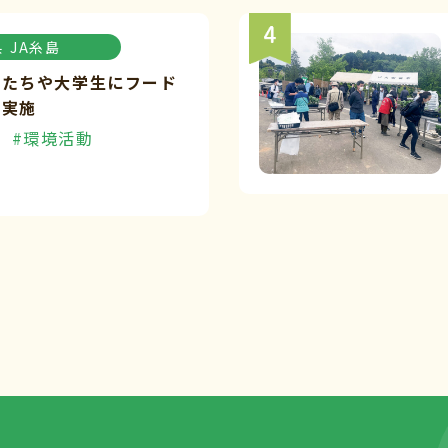
県
JA糸島
もたちや大学生にフード
を実施
#環境活動