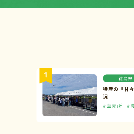
徳島県
特産の『甘
況
#直売所
#