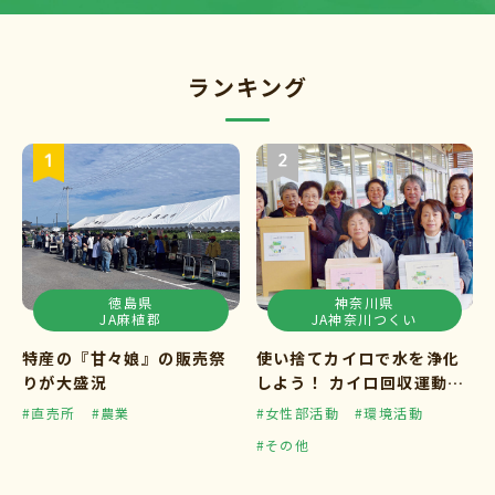
ランキング
徳島県
神奈川県
JA麻植郡
JA神奈川つくい
特産の『甘々娘』の販売祭
使い捨てカイロで水を浄化
りが大盛況
しよう！ カイロ回収運動ス
タート
#直売所
#農業
#女性部活動
#環境活動
#その他