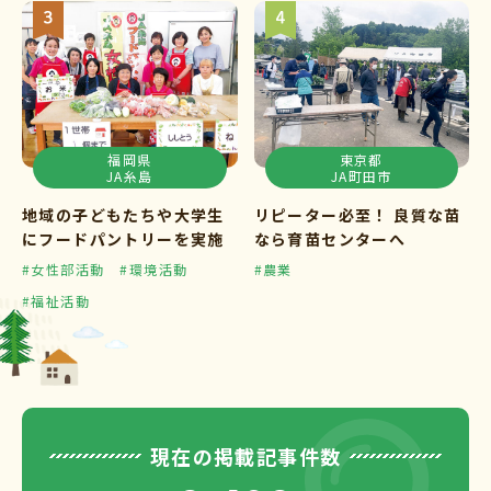
福岡県
東京都
JA糸島
JA町田市
地域の子どもたちや大学生
リピーター必至！ 良質な苗
にフードパントリーを実施
なら育苗センターへ
#女性部活動
#環境活動
#農業
#福祉活動
現在の掲載記事件数