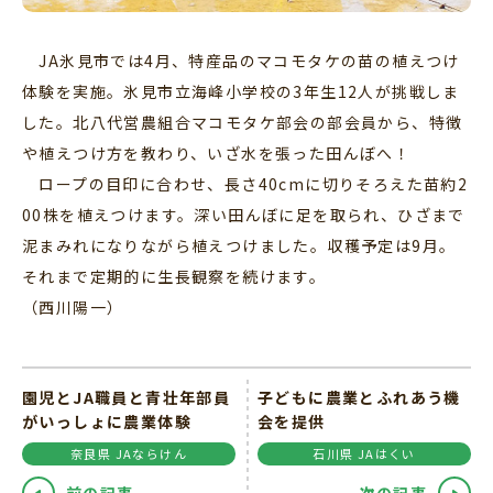
JA氷見市では4月、特産品のマコモタケの苗の植えつけ
体験を実施。氷見市立海峰小学校の3年生12人が挑戦しま
した。北八代営農組合マコモタケ部会の部会員から、特徴
や植えつけ方を教わり、いざ水を張った田んぼへ！
ロープの目印に合わせ、長さ40cmに切りそろえた苗約2
00株を植えつけます。深い田んぼに足を取られ、ひざまで
泥まみれになりながら植えつけました。収穫予定は9月。
それまで定期的に生長観察を続けます。
（西川陽一）
園児とJA職員と青壮年部員
子どもに農業とふれあう機
がいっしょに農業体験
会を提供
奈良県 JAならけん
石川県 JAはくい