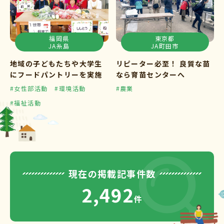
福岡県
東京都
JA糸島
JA町田市
地域の子どもたちや大学生
リピーター必至！ 良質な苗
にフードパントリーを実施
なら育苗センターへ
#女性部活動
#環境活動
#農業
#福祉活動
現在の掲載記事件数
2,492
件