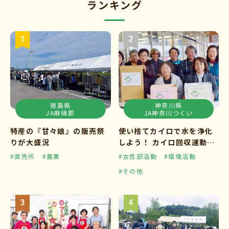
ランキング
徳島県
神奈川県
JA麻植郡
JA神奈川つくい
特産の『甘々娘』の販売祭
使い捨てカイロで水を浄化
りが大盛況
しよう！ カイロ回収運動ス
タート
#直売所
#農業
#女性部活動
#環境活動
#その他