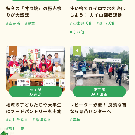
特産の『甘々娘』の販売祭
使い捨てカイロで水を浄化
りが大盛況
しよう！ カイロ回収運動ス
タート
#直売所
#農業
#女性部活動
#環境活動
#その他
福岡県
東京都
JA糸島
JA町田市
地域の子どもたちや大学生
リピーター必至！ 良質な苗
にフードパントリーを実施
なら育苗センターへ
#女性部活動
#環境活動
#農業
#福祉活動