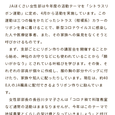
JAほくさい女性部は今年度の活動テーマを「シトラスリ
ボン運動」に定め、4月から活動を実施しています。この
運動は三つの輪をかたどったシトラス（柑橘系）カラーの
リボンを身に着けることで、新型コロナウイルスに感染し
た人や医療従事者、また、その家族への偏見をなくそうと
呼びかけるものです。
まず、支部ごとにリボン作りの講習会を開催することか
ら始め、神社のお守りなどにも使われていることから「願
いがかなう」とされている叶結びを学びます。その後、そ
れぞれの部員が個々に作成し、服の胸の部分やバッグに付
けたり、家族や知人に配ったりしています。現在は、約40
0人のJA職員に配付できるようリボン作りに励んでいま
す。
女性部部長の長谷川タマ子さんは「コロナ禍で料理教室
など通常の活動はままなりませんが、今年はこのテーマで
地域農業とくらしの架け橋となっていきましょう」と呼び