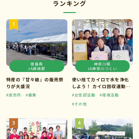
ランキング
徳島県
神奈川県
JA麻植郡
JA神奈川つくい
特産の『甘々娘』の販売祭
使い捨てカイロで水を浄化
りが大盛況
しよう！ カイロ回収運動ス
タート
#直売所
#農業
#女性部活動
#環境活動
#その他