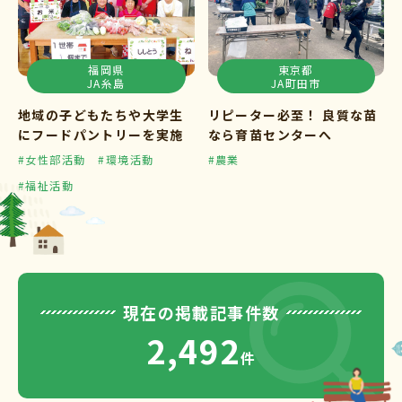
福岡県
東京都
JA糸島
JA町田市
地域の子どもたちや大学生
リピーター必至！ 良質な苗
にフードパントリーを実施
なら育苗センターへ
#女性部活動
#環境活動
#農業
#福祉活動
現在の掲載記事件数
2,492
件