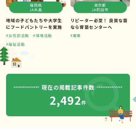
福岡県
東京都
JA糸島
JA町田市
地域の子どもたちや大学生
リピーター必至！ 良質な苗
にフードパントリーを実施
なら育苗センターへ
#女性部活動
#環境活動
#農業
#福祉活動
現在の掲載記事件数
2,492
件