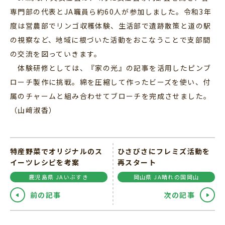
専門部の代表とJA職員ら約60人が参加しました。令和3年
度は営農部でリンゴ収穫体験、生活部で遺跡散策と道の駅
の視察など、地域に根づいた活動をおこなうことで支部間
の交流を図っていきます。
体験研修としては、『家の光』の記事を活用したピンブ
ローチ製作に挑戦。綿を圧縮して作ったビーズを使い、付
属のチャームと組み合わせてブローチを完成させました。
（山﨑淑香）
特産野菜でオリジナルのス
ひさびさにフレミズ活動を
イーツレシピを考案
再スタート
鹿児島県 JAいぶすき
岡山県 JA晴れの国岡山
前の記事
次の記事