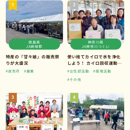
徳島県
神奈川県
JA麻植郡
JA神奈川つくい
特産の『甘々娘』の販売祭
使い捨てカイロで水を浄化
りが大盛況
しよう！ カイロ回収運動ス
タート
#直売所
#農業
#女性部活動
#環境活動
#その他