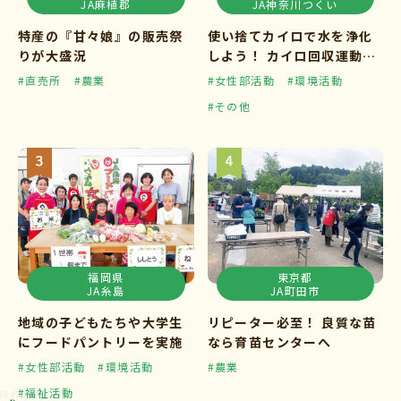
JA麻植郡
JA神奈川つくい
特産の『甘々娘』の販売祭
使い捨てカイロで水を浄化
りが大盛況
しよう！ カイロ回収運動ス
タート
#直売所
#農業
#女性部活動
#環境活動
#その他
福岡県
東京都
JA糸島
JA町田市
地域の子どもたちや大学生
リピーター必至！ 良質な苗
にフードパントリーを実施
なら育苗センターへ
#女性部活動
#環境活動
#農業
#福祉活動