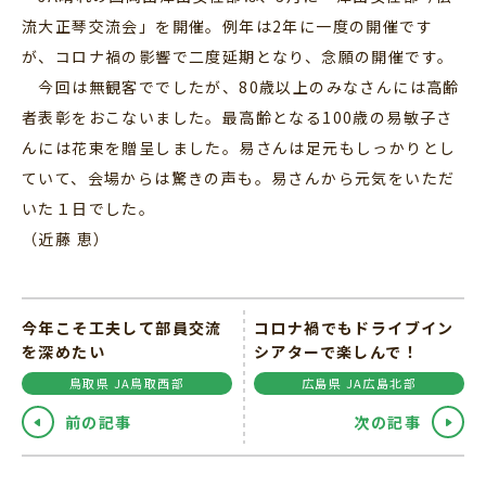
流大正琴交流会」を開催。例年は2年に一度の開催です
が、コロナ禍の影響で二度延期となり、念願の開催です。
今回は無観客ででしたが、80歳以上のみなさんには高齢
者表彰をおこないました。最高齢となる100歳の易敏子さ
んには花束を贈呈しました。易さんは足元もしっかりとし
ていて、会場からは驚きの声も。易さんから元気をいただ
いた１日でした。
（近藤 恵）
今年こそ工夫して部員交流
コロナ禍でもドライブイン
を深めたい
シアターで楽しんで！
鳥取県 JA鳥取西部
広島県 JA広島北部
前の記事
次の記事