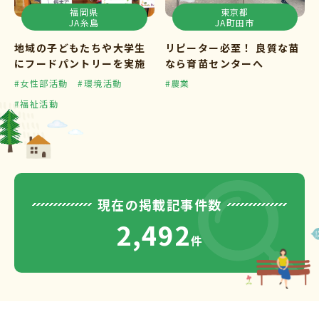
福岡県
東京都
JA糸島
JA町田市
地域の子どもたちや大学生
リピーター必至！ 良質な苗
にフードパントリーを実施
なら育苗センターへ
#女性部活動
#環境活動
#農業
#福祉活動
現在の掲載記事件数
2,492
件