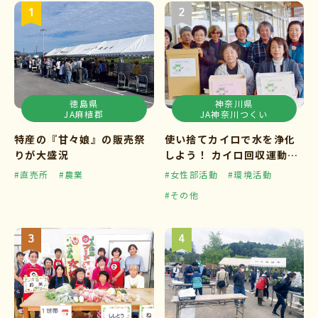
徳島県
神奈川県
JA麻植郡
JA神奈川つくい
特産の『甘々娘』の販売祭
使い捨てカイロで水を浄化
りが大盛況
しよう！ カイロ回収運動ス
タート
#直売所
#農業
#女性部活動
#環境活動
#その他