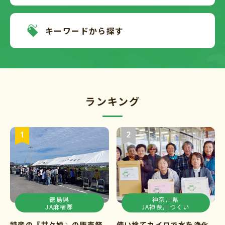
キーワードから探す
ランキング
徳島県
神奈川県
JA麻植郡
JA神奈川つくい
特産の『甘々娘』の販売祭
使い捨てカイロで水を浄化