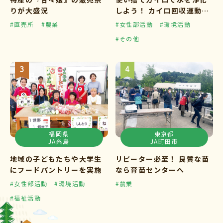
りが大盛況
しよう！ カイロ回収運動ス
タート
#直売所
#農業
#女性部活動
#環境活動
#その他
福岡県
東京都
JA糸島
JA町田市
地域の子どもたちや大学生
リピーター必至！ 良質な苗
にフードパントリーを実施
なら育苗センターへ
#女性部活動
#環境活動
#農業
#福祉活動