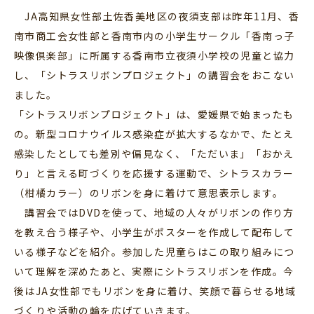
JA高知県女性部土佐香美地区の夜須支部は昨年11月、香
南市商工会女性部と香南市内の小学生サークル「香南っ子
映像倶楽部」に所属する香南市立夜須小学校の児童と協力
し、「シトラスリボンプロジェクト」の講習会をおこない
ました。
「シトラスリボンプロジェクト」は、愛媛県で始まったも
の。新型コロナウイルス感染症が拡大するなかで、たとえ
感染したとしても差別や偏見なく、「ただいま」「おかえ
り」と言える町づくりを応援する運動で、シトラスカラー
（柑橘カラー）のリボンを身に着けて意思表示します。
講習会ではDVDを使って、地域の人々がリボンの作り方
を教え合う様子や、小学生がポスターを作成して配布して
いる様子などを紹介。参加した児童らはこの取り組みにつ
いて理解を深めたあと、実際にシトラスリボンを作成。今
後はJA女性部でもリボンを身に着け、笑顔で暮らせる地域
づくりや活動の輪を広げていきます。