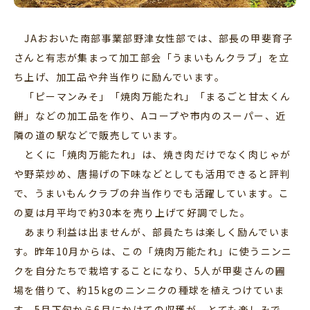
JAおおいた南部事業部野津女性部では、部長の甲斐育子
さんと有志が集まって加工部会「うまいもんクラブ」を立
ち上げ、加工品や弁当作りに励んでいます。
「ピーマンみそ」「焼肉万能たれ」「まるごと甘太くん
餅」などの加工品を作り、Aコープや市内のスーパー、近
隣の道の駅などで販売しています。
とくに「焼肉万能たれ」は、焼き肉だけでなく肉じゃが
や野菜炒め、唐揚げの下味などとしても活用できると評判
で、うまいもんクラブの弁当作りでも活躍しています。こ
の夏は月平均で約30本を売り上げて好調でした。
あまり利益は出ませんが、部員たちは楽しく励んでいま
す。昨年10月からは、この「焼肉万能たれ」に使うニンニ
クを自分たちで栽培することになり、5人が甲斐さんの圃
場を借りて、約15kgのニンニクの種球を植えつけていま
す。5月下旬から6月にかけての収穫が、とても楽しみで