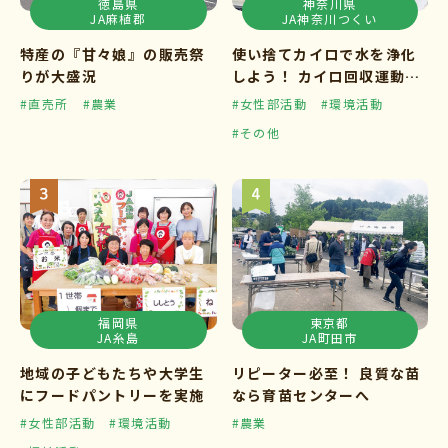
徳島県
神奈川県
JA麻植郡
JA神奈川つくい
特産の『甘々娘』の販売祭
使い捨てカイロで水を浄化
りが大盛況
しよう！ カイロ回収運動ス
タート
#直売所
#農業
#女性部活動
#環境活動
#その他
福岡県
東京都
JA糸島
JA町田市
地域の子どもたちや大学生
リピーター必至！ 良質な苗
にフードパントリーを実施
なら育苗センターへ
#女性部活動
#環境活動
#農業