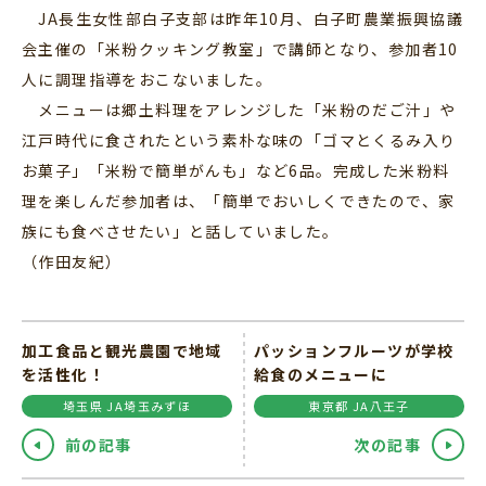
JA長生女性部白子支部は昨年10月、白子町農業振興協議
会主催の「米粉クッキング教室」で講師となり、参加者10
人に調理指導をおこないました。
メニューは郷土料理をアレンジした「米粉のだご汁」や
江戸時代に食されたという素朴な味の「ゴマとくるみ入り
お菓子」「米粉で簡単がんも」など6品。完成した米粉料
理を楽しんだ参加者は、「簡単でおいしくできたので、家
族にも食べさせたい」と話していました。
（作田友紀）
加工食品と観光農園で地域
パッションフルーツが学校
を活性化！
給食のメニューに
埼玉県 JA埼玉みずほ
東京都 JA八王子
前の記事
次の記事