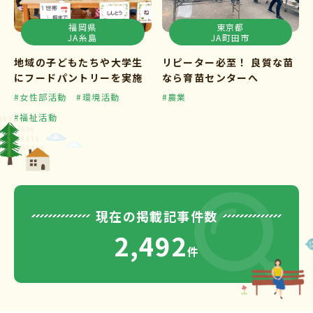
福岡県
東京都
JA糸島
JA町田市
地域の子どもたちや大学生
リピーター必至！ 良質な苗
にフードパントリーを実施
なら育苗センターへ
#女性部活動
#環境活動
#農業
#福祉活動
現在の掲載記事件数
2,492
件