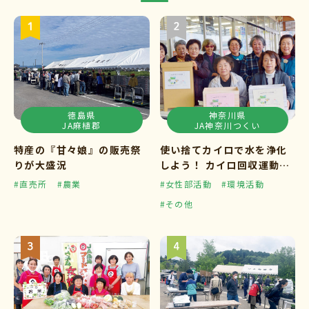
徳島県
神奈川県
JA麻植郡
JA神奈川つくい
特産の『甘々娘』の販売祭
使い捨てカイロで水を浄化
りが大盛況
しよう！ カイロ回収運動ス
タート
#直売所
#農業
#女性部活動
#環境活動
#その他