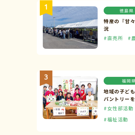
徳島県
特産の『甘
況
#直売所
#
福岡
地域の子ど
パントリー
#女性部活動
#福祉活動