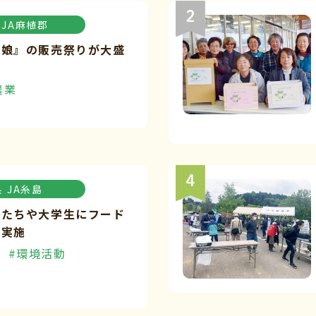
JA麻植郡
々娘』の販売祭りが大盛
農業
県
JA糸島
もたちや大学生にフード
を実施
#環境活動