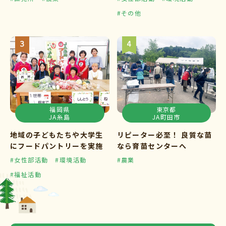
#その他
福岡県
東京都
JA糸島
JA町田市
地域の子どもたちや大学生
リピーター必至！ 良質な苗
にフードパントリーを実施
なら育苗センターへ
#女性部活動
#環境活動
#農業
#福祉活動