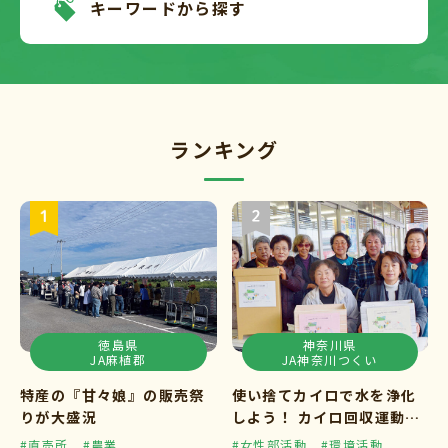
キーワードから探す
ランキング
徳島県
神奈川県
JA麻植郡
JA神奈川つくい
特産の『甘々娘』の販売祭
使い捨てカイロで水を浄化
りが大盛況
しよう！ カイロ回収運動ス
タート
#直売所
#農業
#女性部活動
#環境活動