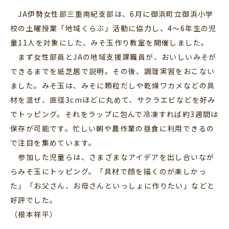
JA伊勢女性部三重南紀支部は、6月に御浜町立御浜小学
校の土曜授業「地域くらぶ」活動に協力し、4～6年生の児
童11人を対象にした、みそ玉作り教室を開催しました。
まず女性部員とJAの地域支援課職員が、おいしいみそが
できるまでを紙芝居で説明。その後、調理実習をおこない
ました。みそ玉は、みそに顆粒だしや乾燥ワカメなどの具
材を混ぜ、直径3cmほどに丸めて、サクラエビなどを好み
でトッピング。それをラップに包んで冷凍すれば約3週間は
保存が可能です。忙しい朝や農作業の昼食に利用できるの
で注目を集めています。
参加した児童らは、さまざまなアイデアを出し合いなが
らみそ玉にトッピング。「具材で顔を描くのが楽しかっ
た」「お父さん、お母さんといっしょに作りたい」などと
好評でした。
（根本祥平）