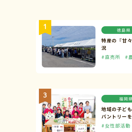
徳島県
特産の『甘
況
#直売所
#
福岡
地域の子ど
パントリー
#女性部活動