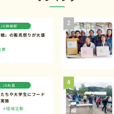
JA麻植郡
々娘』の販売祭りが大盛
農業
県
JA糸島
もたちや大学生にフード
を実施
#環境活動