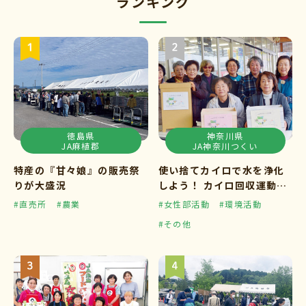
ランキング
徳島県
神奈川県
JA麻植郡
JA神奈川つくい
特産の『甘々娘』の販売祭
使い捨てカイロで水を浄化
りが大盛況
しよう！ カイロ回収運動ス
タート
#直売所
#農業
#女性部活動
#環境活動
#その他