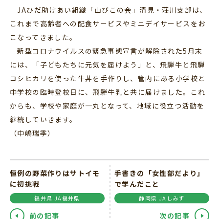
JAひだ助けあい組織「山びこの会」清見・荘川支部は、
これまで高齢者への配食サービスやミニデイサービスをお
こなってきました。
新型コロナウイルスの緊急事態宣言が解除された5月末
には、「子どもたちに元気を届けよう」と、飛騨牛と飛騨
コシヒカリを使った牛丼を手作りし、管内にある小学校と
中学校の臨時登校日に、飛騨牛乳と共に届けました。これ
からも、学校や家庭が一丸となって、地域に役立つ活動を
継続していきます。
（中嶋瑞季）
恒例の野菜作りはサトイモ
手書きの「女性部だより」
に初挑戦
で学んだこと
福井県 JA福井県
静岡県 JAしみず
前の記事
次の記事