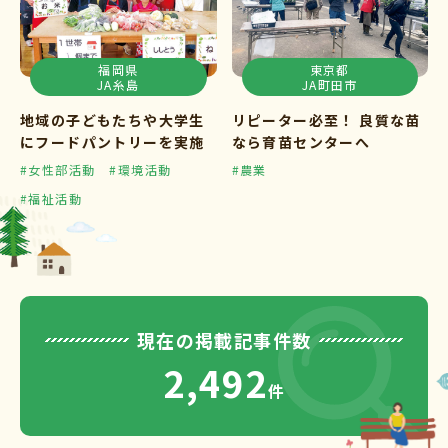
福岡県
東京都
JA糸島
JA町田市
地域の子どもたちや大学生
リピーター必至！ 良質な苗
にフードパントリーを実施
なら育苗センターへ
#女性部活動
#環境活動
#農業
#福祉活動
現在の掲載記事件数
2,492
件