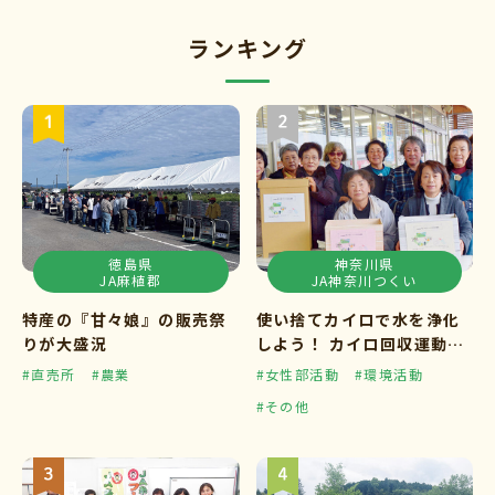
ランキング
徳島県
神奈川県
JA麻植郡
JA神奈川つくい
特産の『甘々娘』の販売祭
使い捨てカイロで水を浄化
りが大盛況
しよう！ カイロ回収運動ス
タート
#直売所
#農業
#女性部活動
#環境活動
#その他