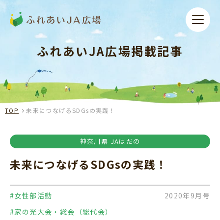
ふれあいJA広場掲載記事
TOP
未来につなげるSDGsの実践！
神奈川県 JAはだの
未来につなげるSDGsの実践！
#女性部活動
2020年9月号
#家の光大会・総会（総代会）