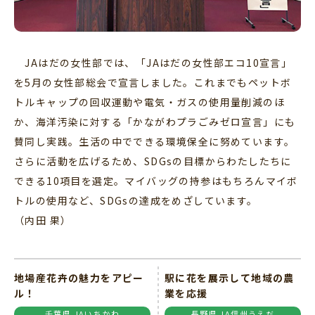
JAはだの女性部では、「JAはだの女性部エコ10宣言」
を5月の女性部総会で宣言しました。これまでもペットボ
トルキャップの回収運動や電気・ガスの使用量削減のほ
か、海洋汚染に対する「かながわプラごみゼロ宣言」にも
賛同し実践。生活の中でできる環境保全に努めています。
さらに活動を広げるため、SDGsの目標からわたしたちに
できる10項目を選定。マイバッグの持参はもちろんマイボ
トルの使用など、SDGsの達成をめざしています。
（内田 果）
地場産花卉の魅力をアピー
駅に花を展示して地域の農
ル！
業を応援
千葉県 JAいちかわ
長野県 JA信州うえだ