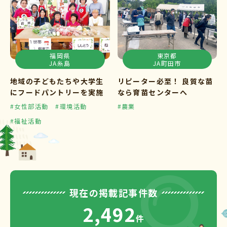
福岡県
東京都
JA糸島
JA町田市
地域の子どもたちや大学生
リピーター必至！ 良質な苗
にフードパントリーを実施
なら育苗センターへ
#女性部活動
#環境活動
#農業
#福祉活動
現在の掲載記事件数
2,492
件