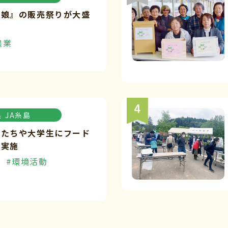
々娘』の販売祭りが大盛
農業
県
JA糸島
もたちや大学生にフード
を実施
#環境活動