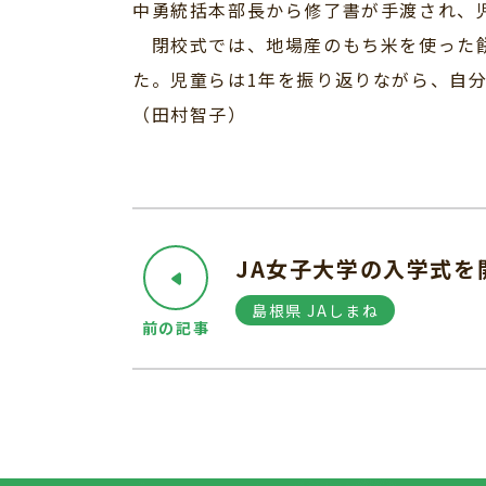
中勇統括本部長から修了書が手渡され、
閉校式では、地場産のもち米を使った餅
た。児童らは1年を振り返りながら、自
（田村智子）
JA女子大学の入学式を
島根県 JAしまね
前の記事