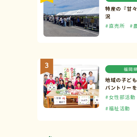
特産の『甘
況
#直売所
#
福岡
地域の子ど
パントリー
#女性部活動
#福祉活動