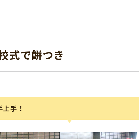
校式で餅つき
手上手！