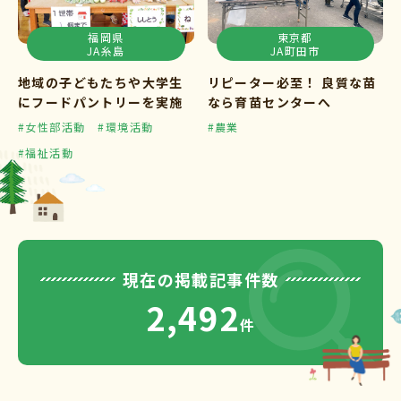
福岡県
東京都
JA糸島
JA町田市
地域の子どもたちや大学生
リピーター必至！ 良質な苗
にフードパントリーを実施
なら育苗センターへ
#女性部活動
#環境活動
#農業
#福祉活動
現在の掲載記事件数
2,492
件