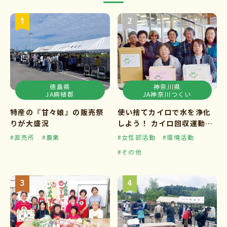
徳島県
神奈川県
JA麻植郡
JA神奈川つくい
特産の『甘々娘』の販売祭
使い捨てカイロで水を浄化
りが大盛況
しよう！ カイロ回収運動ス
タート
#直売所
#農業
#女性部活動
#環境活動
#その他