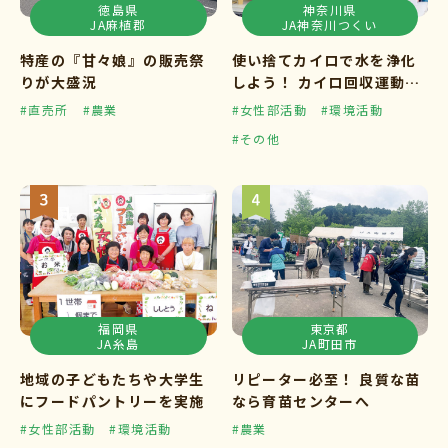
徳島県
神奈川県
JA麻植郡
JA神奈川つくい
特産の『甘々娘』の販売祭
使い捨てカイロで水を浄化
りが大盛況
しよう！ カイロ回収運動ス
タート
#直売所
#農業
#女性部活動
#環境活動
#その他
福岡県
東京都
JA糸島
JA町田市
地域の子どもたちや大学生
リピーター必至！ 良質な苗
にフードパントリーを実施
なら育苗センターへ
#女性部活動
#環境活動
#農業