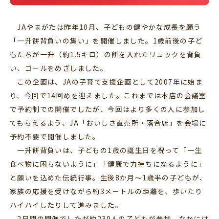
JAやまがたは昨年10月、子どもの健やかな成長を願う
「一升餅背負いの集い」を開催しました。1歳前後の子ど
もたちが一升（約1.5キロ）の餅を入れたリュックを背負
い、ゴールをめざしました。
この企画は、JAの子育て支援企画として2007年に始ま
り、今回で14回めを迎えました。これまでは本店の会議室
で予約制での開催でしたが、今回はより多くの人に参加し
てもらえるよう、JA「おいしさ直売所・落合店」を会場に
予約不要で開催しました。
一升餅背負いは、子どもの1歳の誕生日を祝って「一生
食べ物に困らないように」「健康で力持ちになるように」
と願いを込めた伝統行事。生後8か月～1歳半の子どもが、
家族の応援を受けながら約3メートルの距離を、歩いたり
ハイハイしたりして進みました。
2日間の開催でしたが約230人の子どもが参加。なかには