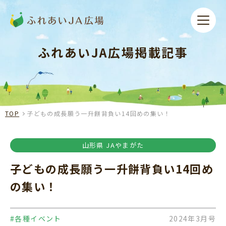
ふれあいJA広場掲載記事
TOP
子どもの成長願う一升餅背負い14回めの集い！
山形県 JAやまがた
子どもの成長願う一升餅背負い14回め
の集い！
#各種イベント
2024年3月号