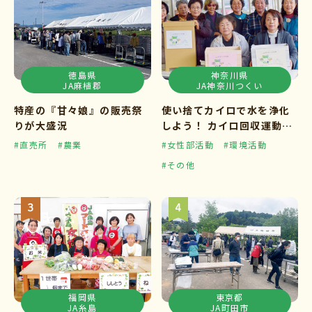
徳島県
神奈川県
JA麻植郡
JA神奈川つくい
特産の『甘々娘』の販売祭
使い捨てカイロで水を浄化
りが大盛況
しよう！ カイロ回収運動ス
タート
#直売所
#農業
#女性部活動
#環境活動
#その他
福岡県
東京都
JA糸島
JA町田市