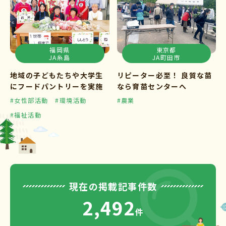
福岡県
東京都
JA糸島
JA町田市
地域の子どもたちや大学生
リピーター必至！ 良質な苗
にフードパントリーを実施
なら育苗センターへ
#女性部活動
#環境活動
#農業
#福祉活動
現在の掲載記事件数
2,492
件