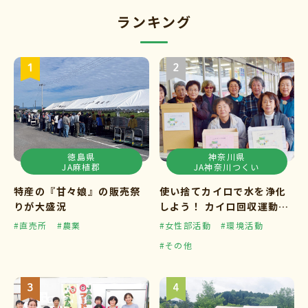
ランキング
徳島県
神奈川県
JA麻植郡
JA神奈川つくい
特産の『甘々娘』の販売祭
使い捨てカイロで水を浄化
りが大盛況
しよう！ カイロ回収運動ス
タート
#直売所
#農業
#女性部活動
#環境活動
#その他