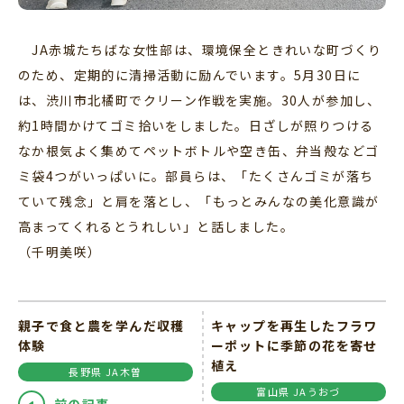
JA赤城たちばな女性部は、環境保全ときれいな町づくり
のため、定期的に清掃活動に励んでいます。5月30日に
は、渋川市北橘町でクリーン作戦を実施。30人が参加し、
約1時間かけてゴミ拾いをしました。日ざしが照りつける
なか根気よく集めてペットボトルや空き缶、弁当殻などゴ
ミ袋4つがいっぱいに。部員らは、「たくさんゴミが落ち
ていて残念」と肩を落とし、「もっとみんなの美化意識が
高まってくれるとうれしい」と話しました。
（千明美咲）
親子で食と農を学んだ収穫
キャップを再生したフラワ
体験
ーポットに季節の花を寄せ
植え
長野県 JA木曽
富山県 JAうおづ