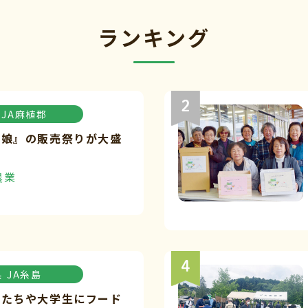
ランキング
JA麻植郡
々娘』の販売祭りが大盛
農業
県
JA糸島
もたちや大学生にフード