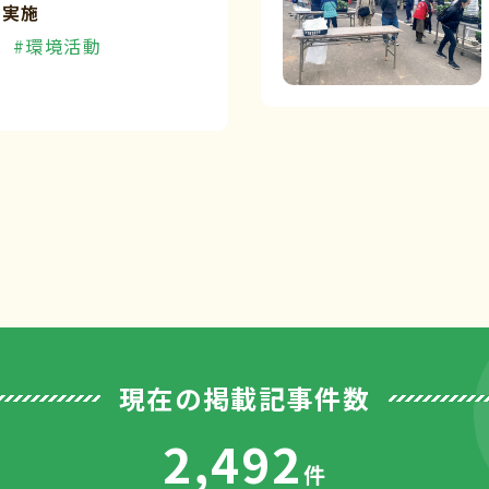
を実施
#環境活動
現在の掲載記事件数
2,492
件