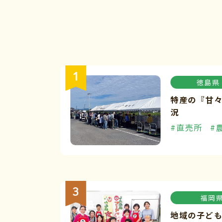
徳島県
特産の『甘
況
#直売所
#
福岡
地域の子ど