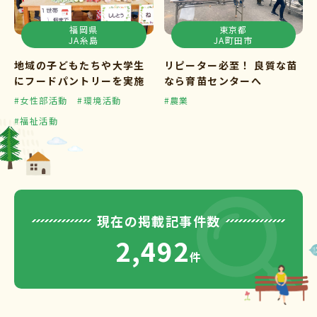
福岡県
東京都
JA糸島
JA町田市
地域の子どもたちや大学生
リピーター必至！ 良質な苗
にフードパントリーを実施
なら育苗センターへ
#女性部活動
#環境活動
#農業
#福祉活動
現在の掲載記事件数
2,492
件