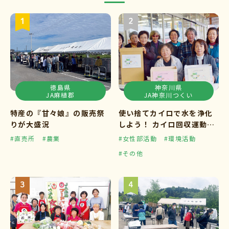
徳島県
神奈川県
JA麻植郡
JA神奈川つくい
特産の『甘々娘』の販売祭
使い捨てカイロで水を浄化
りが大盛況
しよう！ カイロ回収運動ス
タート
#直売所
#農業
#女性部活動
#環境活動
#その他