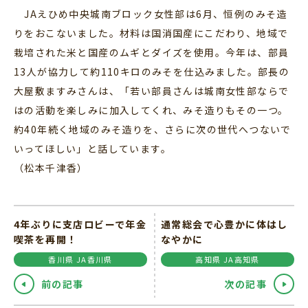
JAえひめ中央城南ブロック女性部は6月、恒例のみそ造
りをおこないました。材料は国消国産にこだわり、地域で
栽培された米と国産のムギとダイズを使用。今年は、部員
13人が協力して約110キロのみそを仕込みました。部長の
大屋敷ますみさんは、「若い部員さんは城南女性部ならで
はの活動を楽しみに加入してくれ、みそ造りもその一つ。
約40年続く地域のみそ造りを、さらに次の世代へつないで
いってほしい」と話しています。
（松本千津香）
4年ぶりに支店ロビーで年金
通常総会で心豊かに体はし
喫茶を再開！
なやかに
香川県 JA香川県
高知県 JA高知県
前の記事
次の記事