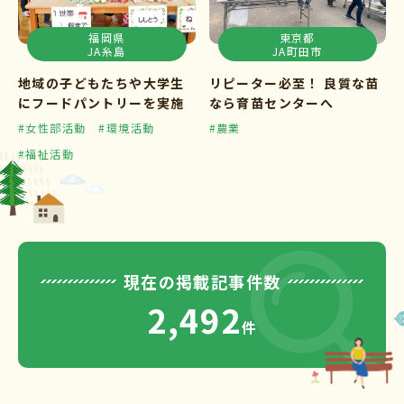
福岡県
東京都
JA糸島
JA町田市
地域の子どもたちや大学生
リピーター必至！ 良質な苗
にフードパントリーを実施
なら育苗センターへ
#女性部活動
#環境活動
#農業
#福祉活動
現在の掲載記事件数
2,492
件