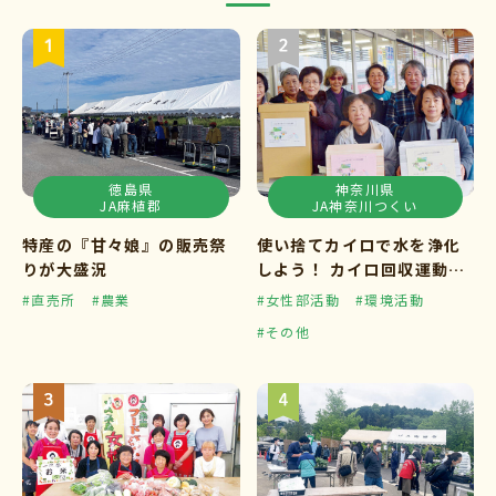
徳島県
神奈川県
JA麻植郡
JA神奈川つくい
特産の『甘々娘』の販売祭
使い捨てカイロで水を浄化
りが大盛況
しよう！ カイロ回収運動ス
タート
#直売所
#農業
#女性部活動
#環境活動
#その他