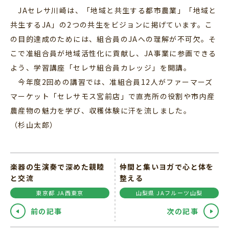
JAセレサ川崎は、「地域と共生する都市農業」「地域と
共生するJA」の2つの共生をビジョンに掲げています。こ
の目的達成のためには、組合員のJAへの理解が不可欠。そ
こで准組合員が地域活性化に貢献し、JA事業に参画できる
よう、学習講座「セレサ組合員カレッジ」を開講。
今年度2回めの講習では、准組合員12人がファーマーズ
マーケット「セレサモス宮前店」で直売所の役割や市内産
農産物の魅力を学び、収穫体験に汗を流しました。
（杉山太郎）
楽器の生演奏で深めた親睦
仲間と集いヨガで心と体を
と交流
整える
東京都 JA西東京
山梨県 JAフルーツ山梨
前の記事
次の記事